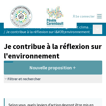
Menu
Se connecter
Environnement et adaptation au changement climatique
Menu p
/
Je contribue à la réflexion sur l&#39;environnement
Je contribue à la réflexion sur
l'environnement
Nouvelle proposition
Filtrer et rechercher
Selon vous, quels leviers d’action devront être mis en