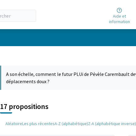
Aide et
information
A son échelle, comment le futur PLUi de Pévèle Carembault dev
déplacements doux ?
17 propositions
Aléatoire
Les plus récentes
A-Z (alphabétique)
Z-A (alphabétique inverse)