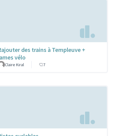
Rajouter des trains à Templeuve +
rames vélo
Claire Kiral
7
Pistes cyclables