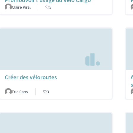
Claire Kiral
5
Créer des véloroutes
Eric Caby
3