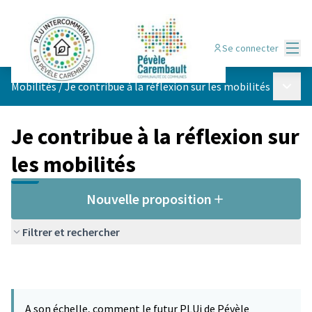
Menu
Se connecter
Menu p
Mobilités
/
Je contribue à la réflexion sur les mobilités
Je contribue à la réflexion sur
les mobilités
Nouvelle proposition
Filtrer et rechercher
A son échelle, comment le futur PLUi de Pévèle