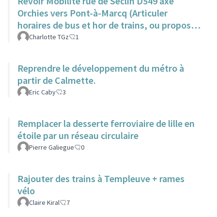
Revoir Mobilité rue de Seclin D549 axe
Orchies vers Pont-à-Marcq (Articuler
horaires de bus et hor de trains, ou proposer
des navettes)
Charlotte TGz
1
Reprendre le développement du métro à
partir de Calmette.
Eric Caby
3
Remplacer la desserte ferroviaire de lille en
étoile par un réseau circulaire
Pierre Galiegue
0
Rajouter des trains à Templeuve + rames
vélo
Claire Kiral
7