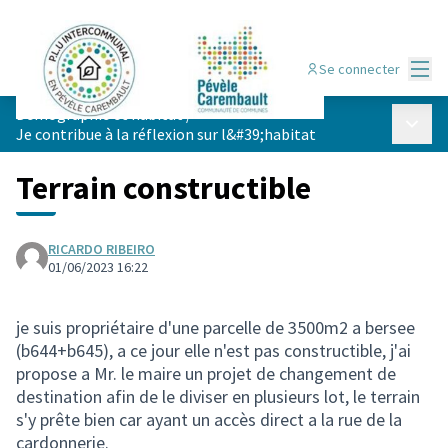
Menu
Se connecter
Démographie et habitat
/
Menu p
Je contribue à la réflexion sur l&#39;habitat
Terrain constructible
RICARDO RIBEIRO
01/06/2023 16:22
je suis propriétaire d'une parcelle de 3500m2 a bersee
(b644+b645), a ce jour elle n'est pas constructible, j'ai
propose a Mr. le maire un projet de changement de
destination afin de le diviser en plusieurs lot, le terrain
s'y prête bien car ayant un accès direct a la rue de la
cardonnerie.