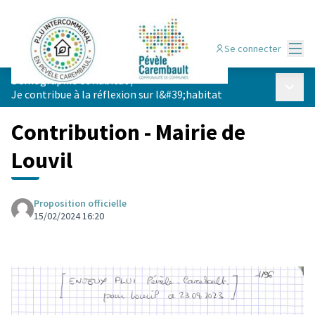
Menu
Se connecter
Démographie et habitat
/
Menu p
Je contribue à la réflexion sur l&#39;habitat
Contribution - Mairie de
Louvil
Proposition officielle
15/02/2024 16:20