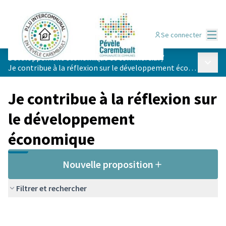
Menu
Se connecter
Développement économique et commercial
/
Menu p
Je contribue à la réflexion sur le développement économique
Je contribue à la réflexion sur
le développement
économique
Nouvelle proposition
Filtrer et rechercher