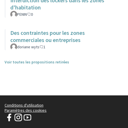
Interdiction des lockers dans les zones
d'habitation
PENIN
0
Des contraintes pour les zones
commerciales ou entreprises
doriane wyts
1
Voir toutes les propositions retirées
Conditions d'utilisation
Paramètres des cookies
Pévèle Carembault - PLUi sur Facebook
Pévèle Carembault - PLUi sur Instagram
Pévèle Carembault - PLUi sur YouTube
(Lien externe)
(Lien externe)
(Lien externe)