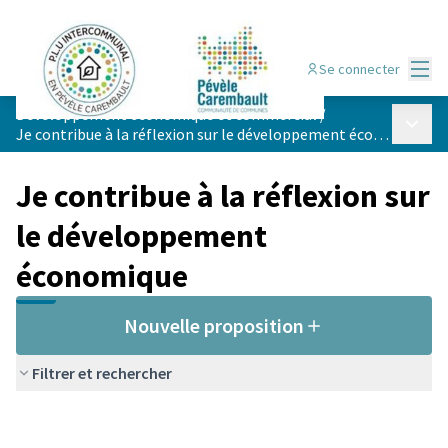
Menu
Se connecter
Développement économique et commercial
/
Menu p
Je contribue à la réflexion sur le développement économique
Je contribue à la réflexion sur
le développement
économique
Nouvelle proposition
Filtrer et rechercher