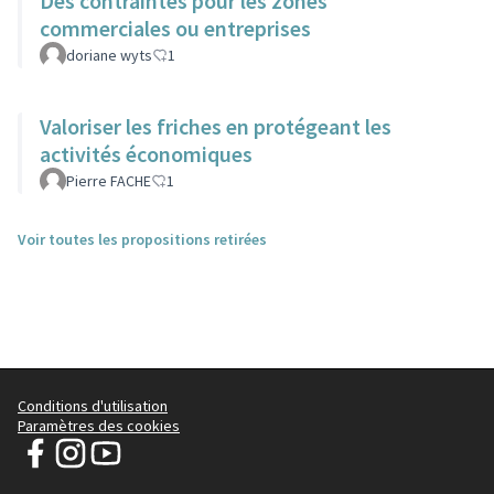
Des contraintes pour les zones
commerciales ou entreprises
doriane wyts
1
Valoriser les friches en protégeant les
activités économiques
Pierre FACHE
1
Voir toutes les propositions retirées
Conditions d'utilisation
Paramètres des cookies
Pévèle Carembault - PLUi sur Facebook
Pévèle Carembault - PLUi sur Instagram
Pévèle Carembault - PLUi sur YouTube
(Lien externe)
(Lien externe)
(Lien externe)