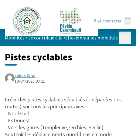
Menu
Se connecter
Menu p
Mobilités
/
Je contribue à la réflexion sur les mobilités
Pistes cyclables
Lukas Kiral
19/04/2023 08:21
Créer des pistes cyclables sécurisés (= séparées des
routes) sur tous les principaux axes
- Nord/sud
- Est/ouest
- Vers les gares (Templeuve, Orchies, Seclin)
Soutenir les déplacements quotidiens en mode