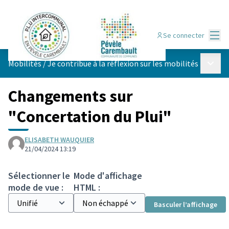
Menu
Se connecter
Menu p
Mobilités
/
Je contribue à la réflexion sur les mobilités
Changements sur
"Concertation du Plui"
ELISABETH WAUQUIER
21/04/2024 13:19
Sélectionner le
Mode d'affichage
mode de vue :
HTML :
Basculer l’affichage